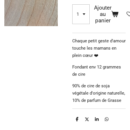
Ajouter
au
panier
Chaque petit geste d'amour
touche les mamans en
plein cœur ❤️
Fondant env 12 grammes
de cire
90% de cire de soja
végétale d'origine naturelle,
10% de parfum de Grasse
P
P
P
P
a
a
a
a
r
r
r
r