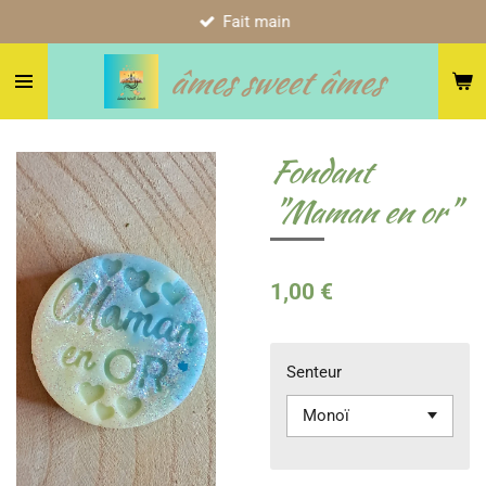
Fait main
Passer
au
âmes sweet âmes
contenu
principal
Fondant
"Maman en or"
1,00 €
Senteur