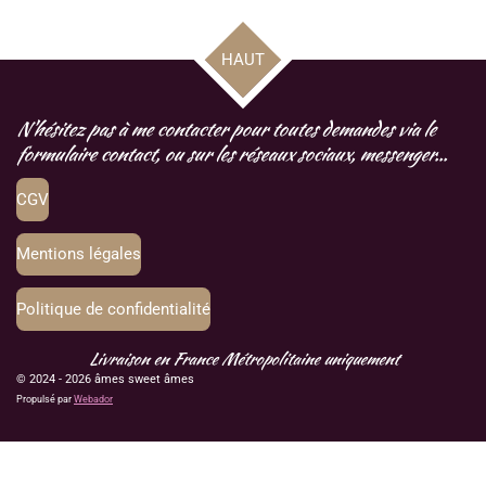
t
t
t
t
a
a
a
a
g
g
g
g
HAUT
e
e
e
e
r
r
r
r
N'hésitez pas à me contacter pour toutes demandes via le
formulaire contact, ou sur les réseaux sociaux, messenger...
CGV
Mentions légales
Politique de confidentialité
Livraison en France Métropolitaine uniquement
© 2024 - 2026 âmes sweet âmes
Propulsé par
Webador