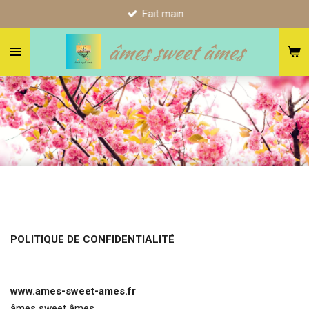
Fait main
Passer
au
âmes sweet âmes
contenu
principal
POLITIQUE DE CONFIDENTIALITÉ
www.ames-sweet-ames.fr
âmes sweet âmes