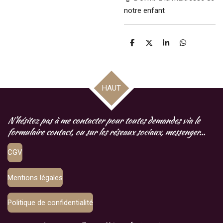
notre enfant
P
P
P
P
a
a
a
a
r
r
r
r
t
t
t
t
a
a
a
a
g
g
g
g
HAUT
e
e
e
e
r
r
r
r
N'hésitez pas à me contacter pour toutes demandes via le
formulaire contact, ou sur les réseaux sociaux, messenger...
CGV
Mentions légales
Politique de confidentialité