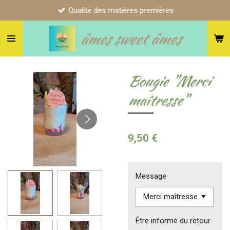
Qualité des matières premières
Passer
au
âmes sweet âmes
contenu
principal
Bougie "Merci
maîtresse"
9,50 €
Message
Être informé du retour