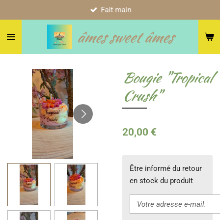
Fait main
Passer
au
âmes sweet âmes
contenu
principal
Bougie "Tropical
Crush"
20,00 €
Être informé du retour
en stock du produit