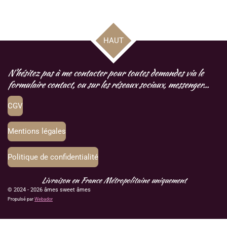
a
a
a
a
r
r
r
r
t
t
t
t
a
a
a
a
g
g
g
g
HAUT
e
e
e
e
r
r
r
r
N'hésitez pas à me contacter pour toutes demandes via le
formulaire contact, ou sur les réseaux sociaux, messenger...
CGV
Mentions légales
Politique de confidentialité
Livraison en France Métropolitaine uniquement
© 2024 - 2026 âmes sweet âmes
Propulsé par
Webador