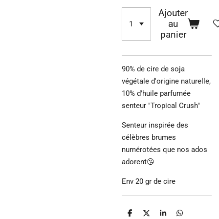
Ajouter
au
panier
90% de cire de soja
végétale d'origine naturelle,
10% d'huile parfumée
senteur "Tropical Crush"
Senteur inspirée des
célèbres brumes
numérotées que nos ados
adorent😘
Env 20 gr de cire
P
P
P
P