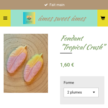
Fait main
Passer
au
âmes sweet âmes
contenu
principal
Fondant
"Tropical Crush"
1,60 €
Forme