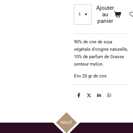
Ajouter
au
panier
90% de cire de soja
végétale d'origine naturelle,
10% de parfum de Grasse
senteur melon.
Env 20 gr de cire
P
P
P
P
a
a
a
a
r
r
r
r
t
t
t
t
a
a
a
a
g
g
g
g
HAUT
e
e
e
e
r
r
r
r