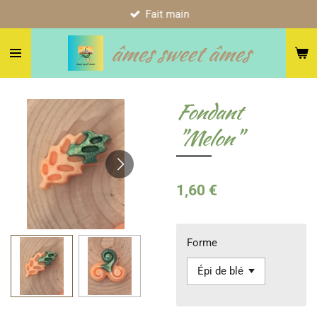
Fait main
Passer
au
âmes sweet âmes
contenu
principal
Fondant
"Melon"
1,60 €
Forme