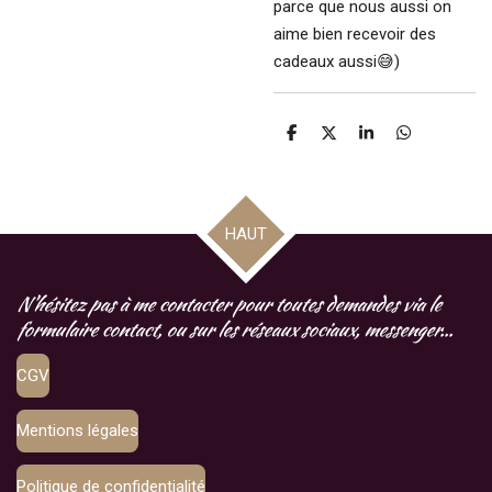
parce que nous aussi on
aime bien recevoir des
cadeaux aussi😅)
P
P
P
P
a
a
a
a
r
r
r
r
t
t
t
t
a
a
a
a
g
g
g
g
HAUT
e
e
e
e
r
r
r
r
N'hésitez pas à me contacter pour toutes demandes via le
formulaire contact, ou sur les réseaux sociaux, messenger...
CGV
Mentions légales
Politique de confidentialité