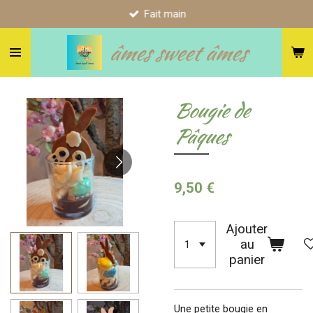
Fait main
Passer
au
âmes sweet âmes
contenu
principal
Bougie de
Pâques
9,50 €
Ajouter
au
panier
Une petite bougie en