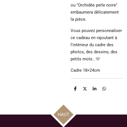
ou "Orchidée perle noire"
embaumera délicatement
la pièce.
Vous pouvez personnaliser
ce cadeau en rajoutant à
l'intérieur du cadre des
photos, des dessins, des
petits mots.. 🩷
Cadre 18×24cm
P
P
P
P
a
a
a
a
r
r
r
r
t
t
t
t
a
a
a
a
g
g
g
g
HAUT
e
e
e
e
r
r
r
r