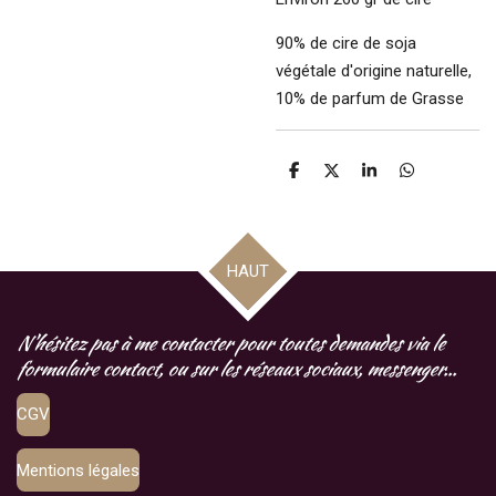
90% de cire de soja
végétale d'origine naturelle,
10% de parfum de Grasse
P
P
P
P
a
a
a
a
r
r
r
r
t
t
t
t
a
a
a
a
g
g
g
g
HAUT
e
e
e
e
r
r
r
r
N'hésitez pas à me contacter pour toutes demandes via le
formulaire contact, ou sur les réseaux sociaux, messenger...
CGV
Mentions légales