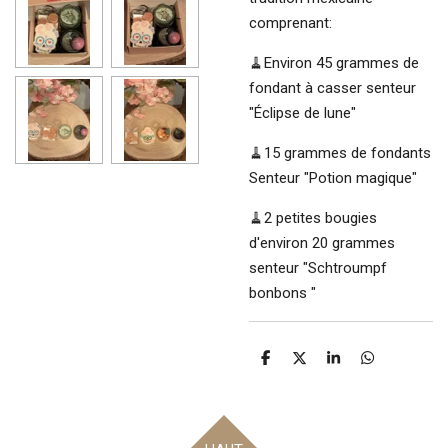
comprenant:
🧹Environ 45 grammes de
fondant à casser senteur
"Éclipse de lune"
🧹15 grammes de fondants
Senteur "Potion magique"
🧹2 petites bougies
d'environ 20 grammes
senteur "Schtroumpf
bonbons "
P
P
P
P
a
a
a
a
r
r
r
r
t
t
t
t
a
a
a
a
g
g
g
g