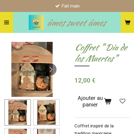
Fait main
Passer
au
âmes sweet âmes
contenu
principal
Coffret " Dia de
los Muertos"
12,00 €
Ajouter au
panier
Coffret inspiré de la
tradition mexicaine