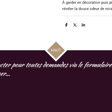
À garder en décoration puis p
révéler la douce odeur de noi
P
P
P
a
a
a
r
r
r
t
t
t
a
a
a
g
g
g
e
e
e
HAUT
r
r
r
cter pour toutes demandes via le formulaire 
r...