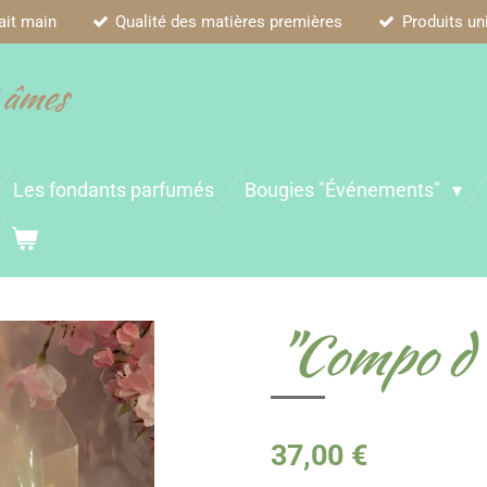
ait main
Qualité des matières premières
Produits un
 âmes
Les fondants parfumés
Bougies "Événements"
"Compo d'
37,00 €