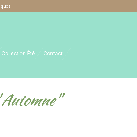
iques
Collection Été
Contact
 Automne"