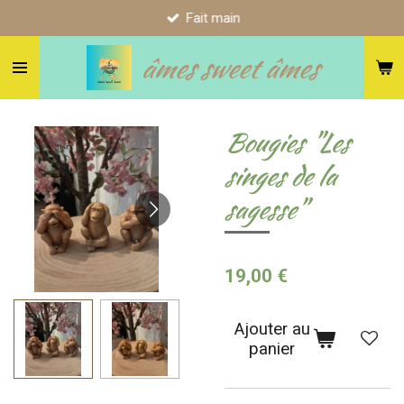
Fait main
Passer
au
âmes sweet âmes
contenu
principal
Bougies "Les
singes de la
sagesse"
19,00 €
Ajouter au
panier