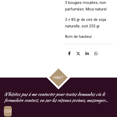
3 bougies moulées, non
parfumées. Mica naturel
3 × 85 gr de cire de soja
naturelle, soit 255 gr
8cm de hauteur
P
P
P
P
a
a
a
a
r
r
r
r
t
t
t
t
a
a
a
a
g
g
g
g
HAUT
e
e
e
e
r
r
r
r
N'hésitez pas à me contacter pour toutes demandes via le
formulaire contact, ou sur les réseaux sociaux, messenger...
CGV