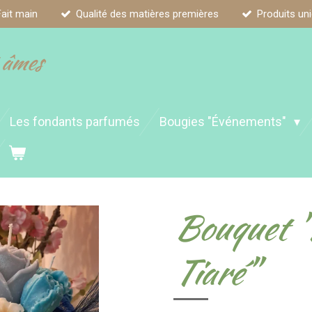
Fait main
Qualité des matières premières
Produits un
 âmes
Les fondants parfumés
Bougies "Événements"
Bouquet "
Tiaré"