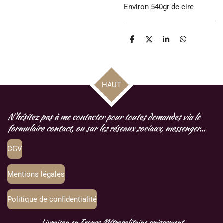
Environ 540gr de cire
P
P
P
P
a
a
a
a
r
r
r
r
t
t
t
t
a
a
a
a
g
g
g
g
HAUT
e
e
e
e
r
r
r
r
N'hésitez pas à me contacter pour toutes demandes via le
formulaire contact, ou sur les réseaux sociaux, messenger...
CGV
Mentions légales
Politique de confidentialité
Livraison en France Métropolitaine uniquement