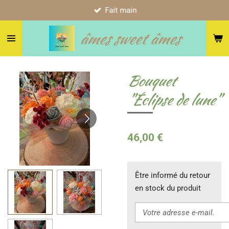
Fait main
Passer
au
âmes sweet âmes
contenu
principal
Bouquet
"Éclipse de lune"
46,00 €
Être informé du retour
en stock du produit