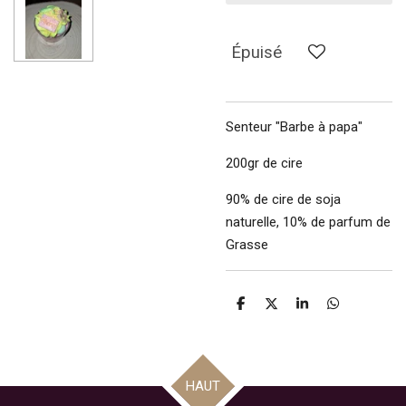
Épuisé
Senteur "Barbe à papa"
200gr de cire
90% de cire de soja
naturelle, 10% de parfum de
Grasse
P
P
P
P
a
a
a
a
r
r
r
r
t
t
t
t
a
a
a
a
g
g
g
g
HAUT
e
e
e
e
r
r
r
r