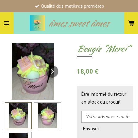
Qualité des matières premières
Passer
au
âmes sweet âmes
contenu
principal
Bougie "Merci"
18,00 €
Être informé du retour
en stock du produit
Envoyer