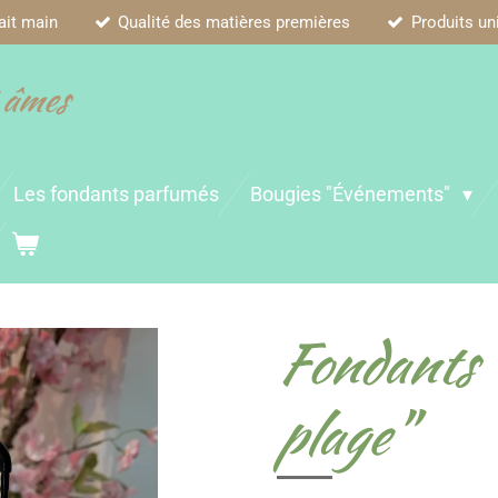
ait main
Qualité des matières premières
Produits un
 âmes
Les fondants parfumés
Bougies "Événements"
Fondants 
plage"