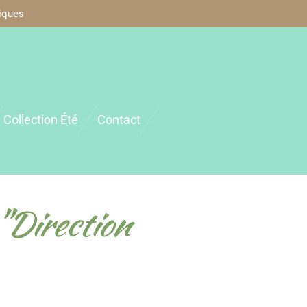
iques
Collection Été
Contact
"Direction