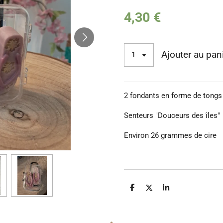
4,30 €
Ajouter au pan
2 fondants en forme de tongs 
Senteurs "Douceurs des îles"
Environ 26 grammes de cire
P
P
P
a
a
a
r
r
r
t
t
t
a
a
a