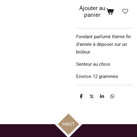
Ajouter au
panier
Fondant parfumé thème fin
d'année à déposer sur un
brûleur
Senteur au choix
Environ 12 grammes
P
P
P
P
a
a
a
a
r
r
r
r
t
t
t
t
a
a
a
a
g
g
g
g
HAUT
e
e
e
e
r
r
r
r