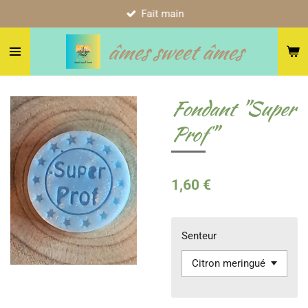
Fait main
Passer
au
âmes sweet âmes
contenu
principal
Fondant "Super
Prof"
1,60 €
Senteur