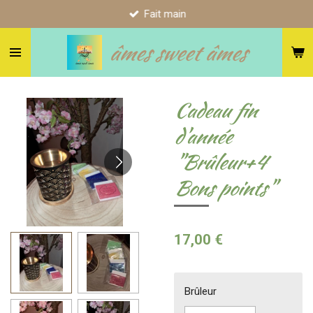
Fait main
Passer
au
âmes sweet âmes
contenu
principal
Cadeau fin
d'année
"Brûleur+4
Bons points"
17,00 €
Brûleur