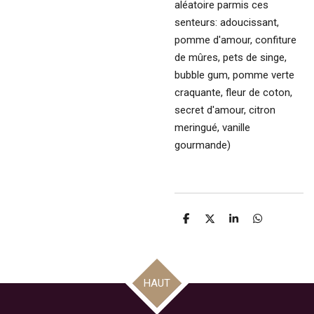
aléatoire parmis ces
senteurs: adoucissant,
pomme d'amour, confiture
de mûres, pets de singe,
bubble gum, pomme verte
craquante, fleur de coton,
secret d'amour, citron
meringué, vanille
gourmande)
P
P
P
P
a
a
a
a
r
r
r
r
t
t
t
t
a
a
a
a
g
g
g
g
HAUT
e
e
e
e
r
r
r
r