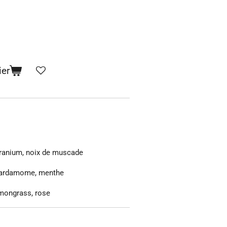
ier
géranium, noix de muscade
 cardamome, menthe
emongrass, rose