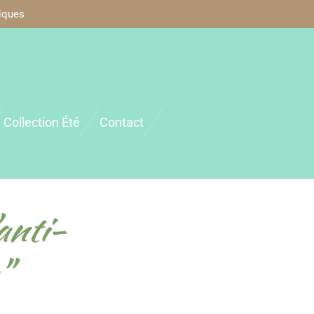
iques
Collection Été
Contact
anti-
"