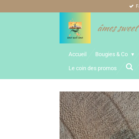
F
Passer
au
contenu
âmes sweet
principal
Accueil
Bougies & Co
Le coin des promos