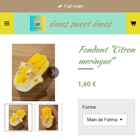
Fait main
Passer
au
âmes sweet âmes
contenu
principal
Fondant "Citron
meringué"
1,60 €
Forme