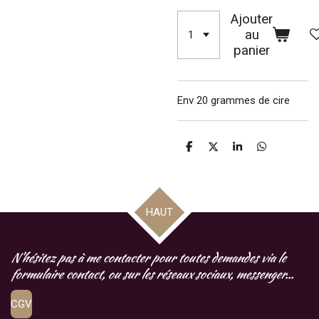
Ajouter
au
panier
Env 20 grammes de cire
P
P
P
P
a
a
a
a
r
r
r
r
t
t
t
t
a
a
a
a
g
g
g
g
HAUT
e
e
e
e
r
r
r
r
N'hésitez pas à me contacter pour toutes demandes via le
formulaire contact, ou sur les réseaux sociaux, messenger...
CGV