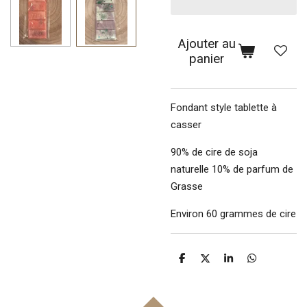
Ajouter au
panier
Fondant style tablette à
casser
90% de cire de soja
naturelle 10% de parfum de
Grasse
Environ 60 grammes de cire
P
P
P
P
a
a
a
a
r
r
r
r
t
t
t
t
a
a
a
a