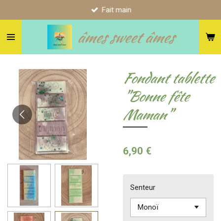
Fait main
Passer
au
âmes sweet âmes
contenu
principal
Fondant tablette
"Bonne fête
Maman"
6,90 €
Senteur