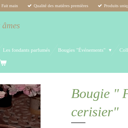
Fait main
Qualité des matières premières
Produits uni
t âmes
Les fondants parfumés
Bougies "Événements"
Col
Bougie " 
cerisier"