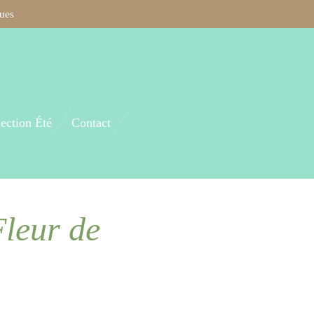
ques
lection Été
Contact
Fleur de