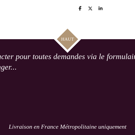
P
P
P
a
a
a
r
r
r
t
t
t
a
a
a
g
g
g
e
e
e
HAUT
r
r
r
cter pour toutes demandes via le formulair
ger...
Livraison en France Métropolitaine uniquement