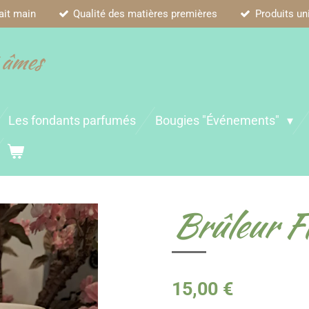
ait main
Qualité des matières premières
Produits un
 âmes
Les fondants parfumés
Bougies "Événements"
Brûleur F
15,00 €