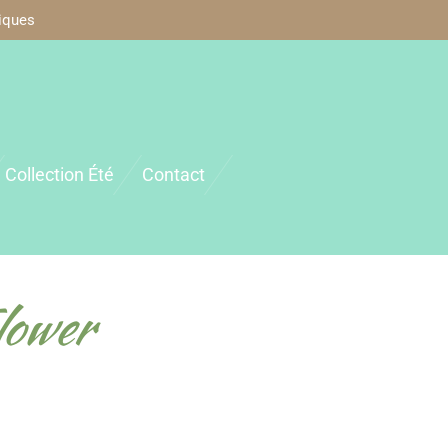
iques
Collection Été
Contact
lower