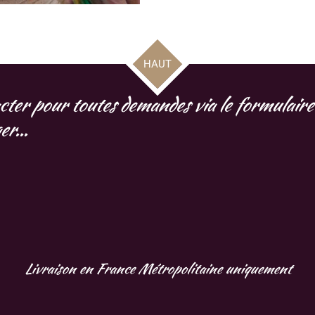
r
r
r
HAUT
cter pour toutes demandes via le formulaire 
r...
Livraison en France Métropolitaine uniquement