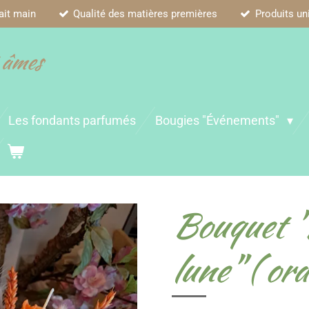
ait main
Qualité des matières premières
Produits un
 âmes
Les fondants parfumés
Bougies "Événements"
Bouquet "É
lune" ( or