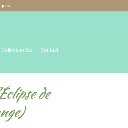
iques
Collection Été
Contact
clipse de
ange)