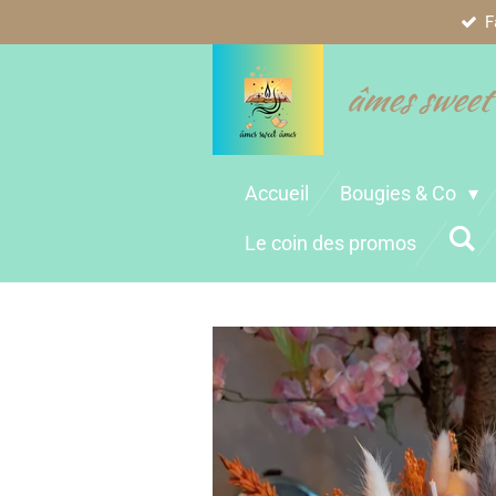
F
Passer
au
contenu
âmes sweet
principal
Accueil
Bougies & Co
Le coin des promos