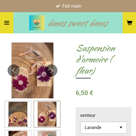
Fait main
Passer
au
âmes sweet âmes
contenu
principal
Suspension
d'armoire (
fleur)
6,50 €
senteur