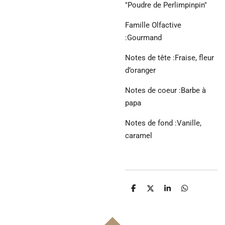
"Poudre de Perlimpinpin"
Famille Olfactive
:Gourmand
Notes de tête :Fraise, fleur
d’oranger
Notes de coeur :Barbe à
papa
Notes de fond :Vanille,
caramel
P
P
P
P
a
a
a
a
r
r
r
r
t
t
t
t
a
a
a
a