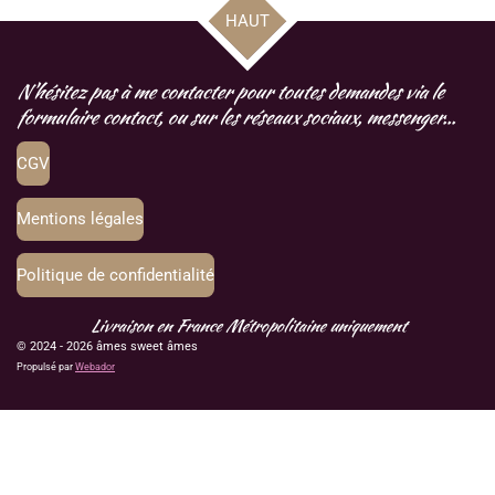
g
g
g
g
HAUT
e
e
e
e
r
r
r
r
N'hésitez pas à me contacter pour toutes demandes via le
formulaire contact, ou sur les réseaux sociaux, messenger...
CGV
Mentions légales
Politique de confidentialité
Livraison en France Métropolitaine uniquement
© 2024 - 2026 âmes sweet âmes
Propulsé par
Webador