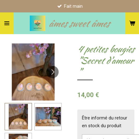
Fait main
Passer
au
âmes sweet âmes
contenu
principal
4 petites bougies
"Secret d'amour
"
14,00 €
Être informé du retour
en stock du produit