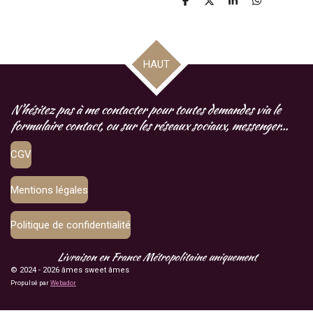
P
P
P
P
a
a
a
a
r
r
r
r
t
t
t
t
a
a
a
a
g
g
g
g
HAUT
e
e
e
e
r
r
r
r
N'hésitez pas à me contacter pour toutes demandes via le
formulaire contact, ou sur les réseaux sociaux, messenger...
CGV
Mentions légales
Politique de confidentialité
Livraison en France Métropolitaine uniquement
© 2024 - 2026 âmes sweet âmes
Propulsé par
Webador