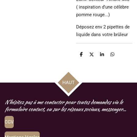
( inspiration d'une célèbre
pomme rouge...)
Déposez env 2 pipettes de
liquide dans votre brûleur
P
P
P
P
a
a
a
a
r
r
r
r
t
t
t
t
a
a
a
a
g
g
g
g
HAUT
e
e
e
e
r
r
r
r
N'hésitez pas à me contacter pour toutes demandes via le
formulaire contact, ou sur les réseaux sociaux, messenger...
CGV