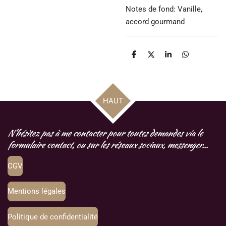
Notes de fond: Vanille,
accord gourmand
P
P
P
P
a
a
a
a
r
r
r
r
t
t
t
t
a
a
a
a
g
g
g
g
HAUT
e
e
e
e
r
r
r
r
N'hésitez pas à me contacter pour toutes demandes via le
formulaire contact, ou sur les réseaux sociaux, messenger...
CGV
Mentions légales
Politique de confidentialité