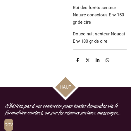
Roi des forêts senteur
Nature conscious Env 150
gr de cire
Douce nuit senteur Nougat
Env 180 gr de cire
P
P
P
P
a
a
a
a
r
r
r
r
t
t
t
t
a
a
a
a
g
g
g
g
HAUT
e
e
e
e
r
r
r
r
N'hésitez pas à me contacter pour toutes demandes via le
formulaire contact, ou sur les réseaux sociaux, messenger...
CGV