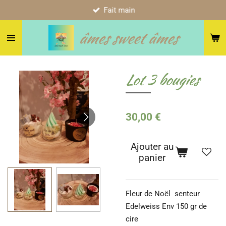
Fait main
Passer
au
âmes sweet âmes
contenu
principal
Lot 3 bougies
30,00 €
Ajouter au
panier
Fleur de Noël senteur
Edelweiss Env 150 gr de
cire