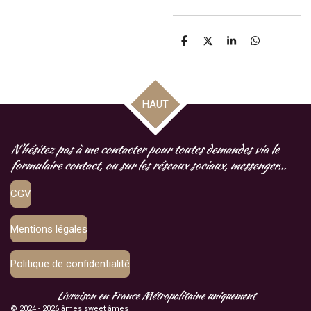
P
P
P
P
a
a
a
a
r
r
r
r
t
t
t
t
a
a
a
a
g
g
g
g
HAUT
e
e
e
e
r
r
r
r
N'hésitez pas à me contacter pour toutes demandes via le
formulaire contact, ou sur les réseaux sociaux, messenger...
CGV
Mentions légales
Politique de confidentialité
Livraison en France Métropolitaine uniquement
© 2024 - 2026 âmes sweet âmes