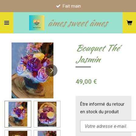
Fait main
Passer
au
âmes sweet âmes
contenu
principal
Bouquet Thé
Jasmin
49,00 €
Être informé du retour
en stock du produit