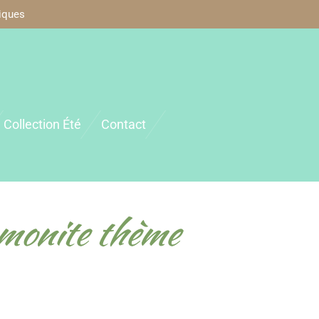
iques
Collection Été
Contact
monite thème