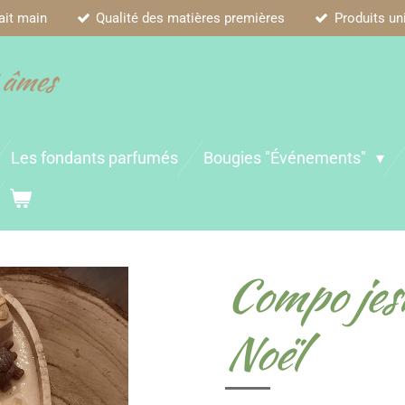
ait main
Qualité des matières premières
Produits un
 âmes
Les fondants parfumés
Bougies "Événements"
Compo jes
Noël