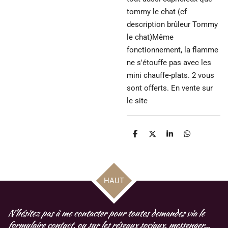
tommy le chat (cf
description brûleur Tommy
le chat)Même
fonctionnement, la flamme
ne s'étouffe pas avec les
mini chauffe-plats. 2 vous
sont offerts. En vente sur
le site
P
P
P
P
a
a
a
a
r
r
r
r
t
t
t
t
a
a
a
a
g
g
g
g
HAUT
e
e
e
e
r
r
r
r
N'hésitez pas à me contacter pour toutes demandes via le
formulaire contact, ou sur les réseaux sociaux, messenger...