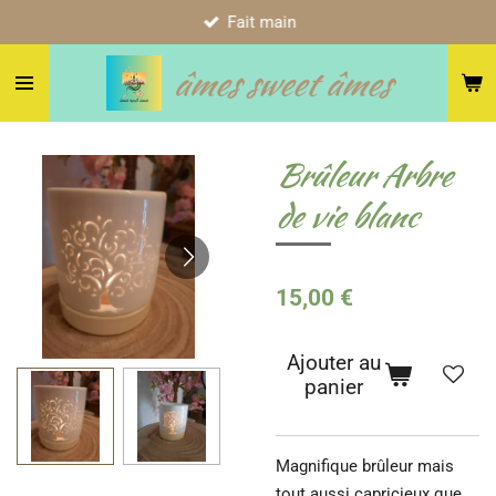
Fait main
Passer
au
âmes sweet âmes
contenu
principal
Brûleur Arbre
de vie blanc
15,00 €
Ajouter au
panier
Magnifique brûleur mais
tout aussi capricieux que