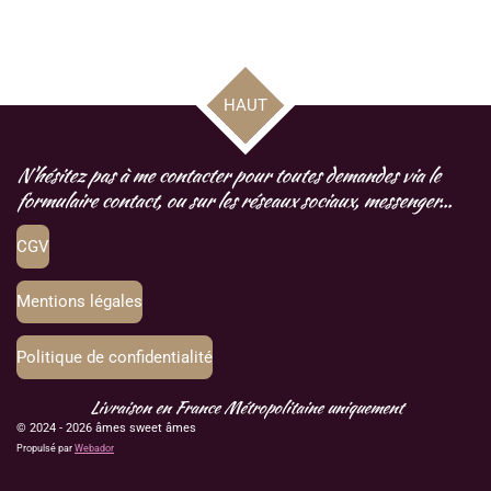
a
a
a
a
g
g
g
g
e
e
e
e
r
r
r
r
HAUT
N'hésitez pas à me contacter pour toutes demandes via le
formulaire contact, ou sur les réseaux sociaux, messenger...
CGV
Mentions légales
Politique de confidentialité
Livraison en France Métropolitaine uniquement
© 2024 - 2026 âmes sweet âmes
Propulsé par
Webador