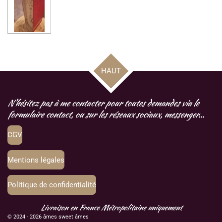
a
a
a
a
r
r
r
r
t
t
t
t
a
a
a
a
g
g
g
g
e
e
e
e
r
r
r
r
HAUT
N'hésitez pas à me contacter pour toutes demandes via le
formulaire contact, ou sur les réseaux sociaux, messenger...
CGV
Mentions légales
Politique de confidentialité
Livraison en France Métropolitaine uniquement
© 2024 - 2026 âmes sweet âmes