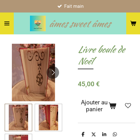
Fait main
Passer
au
âmes sweet âmes
contenu
principal
Livre boule de
Noël
45,00 €
Ajouter au
panier
P
P
P
P