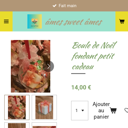
Fait main
Passer
au
âmes sweet âmes
contenu
principal
Boule de Noël
fondant petit
cadeau
14,00 €
Ajouter
au
panier