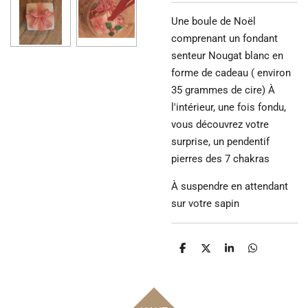
Une boule de Noël
comprenant un fondant
senteur Nougat blanc en
forme de cadeau ( environ
35 grammes de cire) À
l'intérieur, une fois fondu,
vous découvrez votre
surprise, un pendentif
pierres des 7 chakras
À suspendre en attendant
sur votre sapin
P
P
P
P
a
a
a
a
r
r
r
r
t
t
t
t
a
a
a
a
g
g
g
g