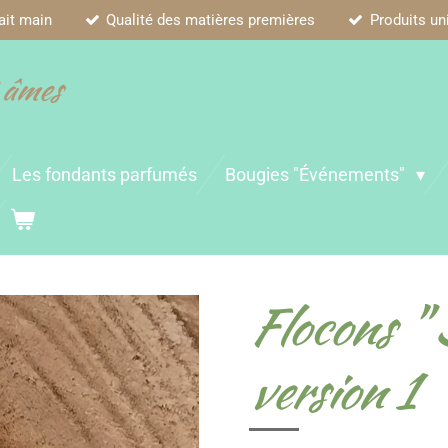
ait main
Qualité des matières premières
Produits un
 âmes
Les fondants parfumés
Bougies "Événements"
Flocons " 
version 1