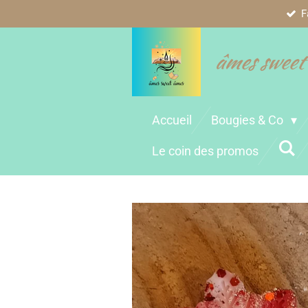
F
Passer
au
contenu
âmes sweet
principal
Accueil
Bougies & Co
Le coin des promos