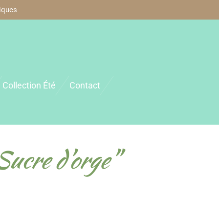
iques
Collection Été
Contact
Sucre d'orge"