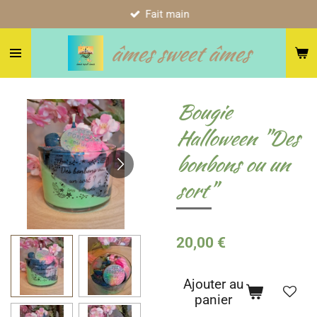
Fait main
Passer
au
âmes sweet âmes
contenu
principal
Bougie
Halloween "Des
bonbons ou un
sort"
20,00 €
Ajouter au
panier