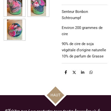
Senteur Bonbon
Schtroumpf
Environ 200 grammes de
cire
90% de cire de soja
végétale d'origine naturelle
10% de parfum de Grasse
P
P
P
P
a
a
a
a
r
r
r
r
t
t
t
t
a
a
a
a
g
g
g
g
HAUT
e
e
e
e
r
r
r
r
N'hésitez pas à me contacter pour toutes demandes via le