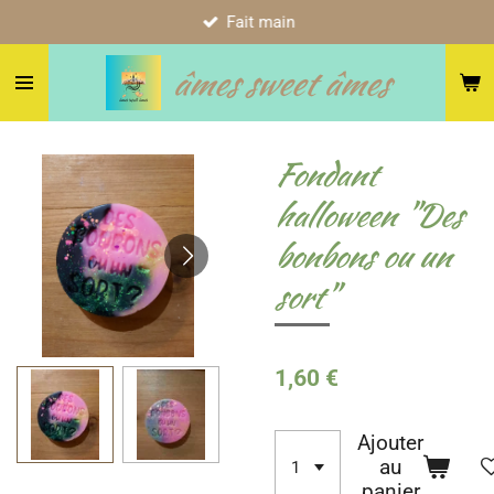
Fait main
Passer
au
âmes sweet âmes
contenu
principal
Fondant
halloween "Des
bonbons ou un
sort"
1,60 €
Ajouter
au
panier