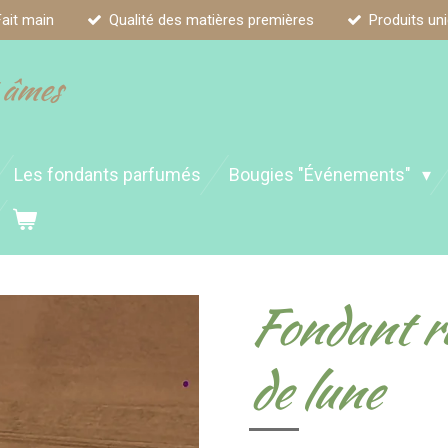
Fait main
Qualité des matières premières
Produits un
 âmes
Les fondants parfumés
Bougies "Événements"
Fondant ru
de lune