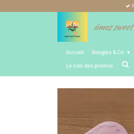
Passer
au
contenu
âmes sweet
principal
Accueil
Bougies & Co
Le coin des promos