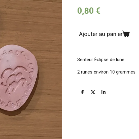
0,80 €
Ajouter au panier
Senteur Éclipse de lune
2 runes environ 10 grammes
P
P
P
a
a
a
r
r
r
t
t
t
a
a
a
g
g
g
e
e
e
r
r
r