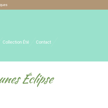
iques
Collection Été
Contact
nes Éclipse