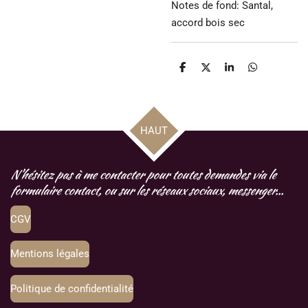
Notes de fond: Santal,
accord bois sec
P
P
P
P
a
a
a
a
r
r
r
r
t
t
t
t
a
a
a
a
g
g
g
g
HAUT
e
e
e
e
r
r
r
r
N'hésitez pas à me contacter pour toutes demandes via le
formulaire contact, ou sur les réseaux sociaux, messenger...
CGV
Mentions légales
Politique de confidentialité