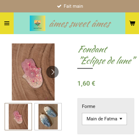
Fait main
Passer
au
âmes sweet âmes
contenu
principal
Fondant
"Éclipse de lune"
1,60 €
Forme