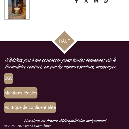
P
P
P
P
a
a
a
a
r
r
r
r
t
t
t
t
a
a
a
a
g
g
g
g
e
e
e
e
r
r
r
r
HAUT
N'hésitez pas à me contacter pour toutes demandes via le
formulaire contact, ou sur les réseaux sociaux, messenger...
CGV
Mentions légales
Politique de confidentialité
Livraison en France Métropolitaine uniquement
© 2024 - 2026 âmes sweet âmes