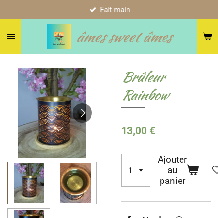
Fait main
Passer
au
âmes sweet âmes
contenu
principal
Brûleur
Rainbow
13,00 €
Ajouter
au
panier