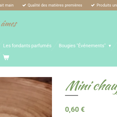
ait main
Qualité des matières premières
Produits un
 âmes
Les fondants parfumés
Bougies "Événements"
Mini chau
0,60 €