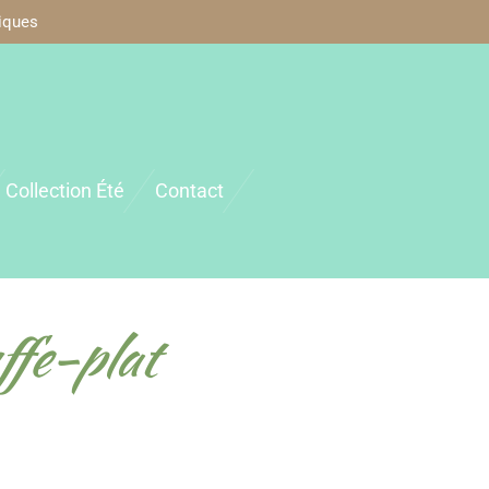
iques
Collection Été
Contact
ffe-plat