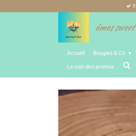
F
Passer
au
contenu
âmes sweet
principal
Accueil
Bougies & Co
Le coin des promos