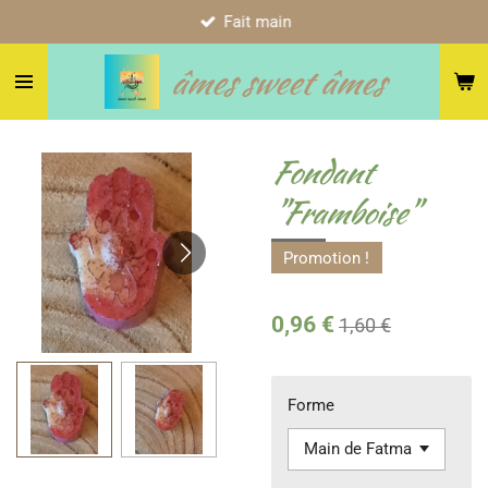
Fait main
Passer
au
âmes sweet âmes
contenu
principal
Fondant
"Framboise"
Promotion !
0,96 €
1,60 €
Forme