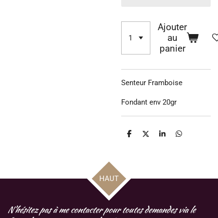
Ajouter
au
panier
Senteur Framboise
Fondant env 20gr
P
P
P
P
a
a
a
a
r
r
r
r
t
t
t
t
a
a
a
a
g
g
g
g
HAUT
e
e
e
e
r
r
r
r
N'hésitez pas à me contacter pour toutes demandes via le