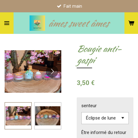
Fait main
Passer
au
âmes sweet âmes
contenu
principal
Bougie anti-
gaspi
3,50 €
senteur
Être informé du retour