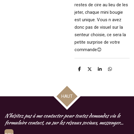
restes de cire au lieu de les
jeter, chaque mini bougie
est unique. Vous n avez
donc pas de visuel sur la
senteur choisie, ce sera la
petite surprise de votre
commande😊
P
P
P
P
a
a
a
a
r
r
r
r
t
t
t
t
a
a
a
a
g
g
g
g
HAUT
e
e
e
e
r
r
r
r
N'hésitez pas à me contacter pour toutes demandes via le
formulaire contact, ou sur les réseaux sociaux, messenger...