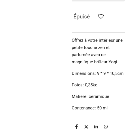
Épuisé
Offrez à votre intérieur une
petite touche zen et
parfumée avec ce
magnifique brûleur Yogi.
Dimensions: 9 * 9 * 10,5cm
Poids: 0,35kg
Matière: céramique
Contenance: 50 ml
P
P
P
P