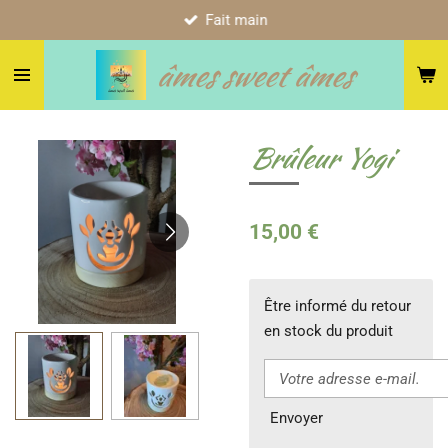
Fait main
Passer
au
âmes sweet âmes
contenu
principal
Brûleur Yogi
15,00 €
Être informé du retour
en stock du produit
Envoyer