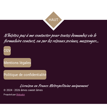
a
a
a
a
r
r
r
r
t
t
t
t
a
a
a
a
g
g
g
g
HAUT
e
e
e
e
r
r
r
r
N'hésitez pas à me contacter pour toutes demandes via le
formulaire contact, ou sur les réseaux sociaux, messenger...
CGV
Mentions légales
Politique de confidentialité
Livraison en France Métropolitaine uniquement
© 2024 - 2026 âmes sweet âmes
Propulsé par
Webador