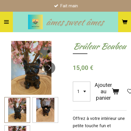
Fait main
Passer
au
âmes sweet âmes
contenu
principal
Brûleur Boubou
15,00 €
Ajouter
au
panier
Offrez à votre intérieur une
petite touche fun et