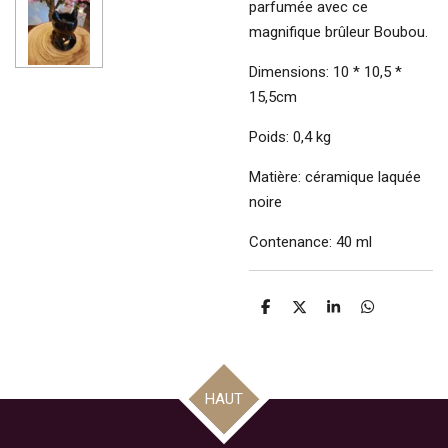
parfumée avec ce
magnifique brûleur Boubou.
Dimensions: 10 * 10,5 *
15,5cm
Poids: 0,4 kg
Matière: céramique laquée
noire
Contenance: 40 ml
P
P
P
P
a
a
a
a
r
r
r
r
t
t
t
t
a
a
a
a
g
g
g
g
HAUT
e
e
e
e
r
r
r
r