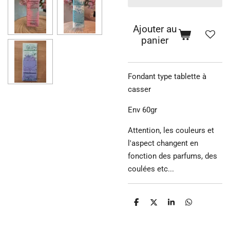
Ajouter au
panier
Fondant type tablette à
casser
Env 60gr
Attention, les couleurs et
l'aspect changent en
fonction des parfums, des
coulées etc...
P
P
P
P
a
a
a
a
r
r
r
r
t
t
t
t