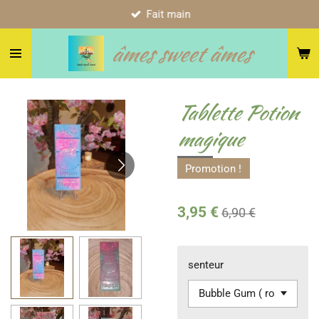
Fait main
Passer
au
âmes sweet âmes
contenu
principal
Tablette Potion
magique
Promotion !
3,95 €
6,90 €
senteur