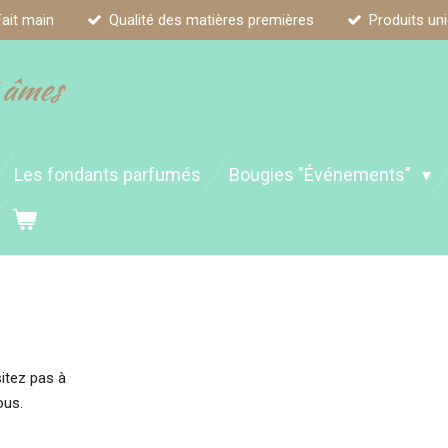
Fait main
Qualité des matières premières
Produits un
 âmes
Les fondants parfumés
Bougies "Événements"
itez pas à
ous.