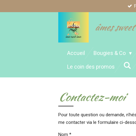
Passer
au
contenu
âmes sweet
principal
Accueil
Bougies & Co
Le coin des promos
Contactez-moi
Pour toute question ou demande, n'hés
me contacter via le formulaire ci-dess
Nom *